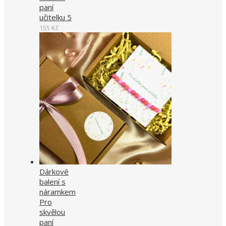
paní
učitelku 5
155
Kč
Dárkové
balení s
náramkem
Pro
skvělou
paní