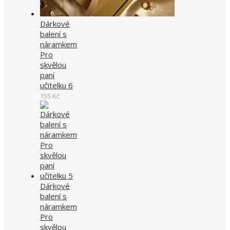
Dárkové
balení s
náramkem
Pro
skvělou
paní
učitelku 6
155
Kč
Dárkové
balení s
náramkem
Pro
skvělou