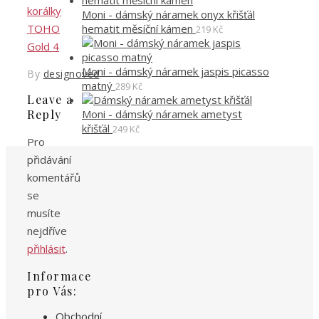
Moni - dámský náramek onyx křišťál
hematit měsíční kámen
219
Kč
Moni - dámský náramek jaspis picasso
By
designoved
matný
289
Kč
Leave a
Moni - dámský náramek ametyst
Reply
křišťál
249
Kč
Pro
přidávání
komentářů
se
musíte
nejdříve
přihlásit
.
Informace
pro Vás:
Obchodní