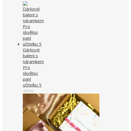
Dárkové
balení s
náramkem
Pro
skvělou
paní
učitelku 5
155
Kč