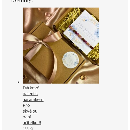
Novinky:
Dárkové
balení s
náramkem
Pro
skvělou
paní
učitelku 6
155
Kč