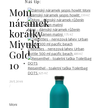
Náš tip:
Moni
Moni
- dámský náramek jaspis howlit
239
Kč
náramek
Moni - dámský náramek růženín
korálky
měsíční kámen matný
175
Kč
Miyuki
24Bottles - nerezová lahev Urban
Gold
Bottle 500 ml pacific beach
489
Kč
10
Reisenthel - toaletní taška Toiletbag
DOTS
625
Kč
29.5.2019
/
Moni