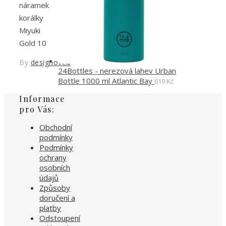
náramek
korálky
Miyuki
Gold 10
By
designoved
24Bottles - nerezová lahev Urban
Bottle 1000 ml Atlantic Bay
619
Kč
Informace
pro Vás:
Obchodní
podmínky
Podmínky
ochrany
osobních
údajů
Způsoby
doručení a
platby
Odstoupení