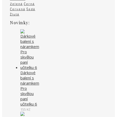
Zelená
Černá
Červená
Šedá
Žlutá
Novinky:
Dárkové
balení s
náramkem
Pro
skvělou
paní
učitelku 6
155
Kč