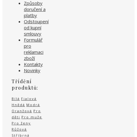
Způsoby
doručení a
platby
Odstoupení
od kupní
smlouvy
Formulář
pro
reklamaci
zboží
Kontakty
Novinky
Třídění
produktů:
Bílá
Fialová
Hnědá
Modrá
Oranžová
Pro
děti
Pro muže
Pro ženy
Růžová
Stříbrná