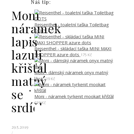
Náš tip:
Moni
náramek
Reisenthel - toaletní taška Toiletbag
DOTS
625
Kč
lapis
Reisenthel - skládací taška MINI MAXI
lazuli
SHOPPER azure dots
175
Kč
křišťál
Moni - dámský náramek onyx matný
matný
láva
219
Kč
se
Moni - náramek tyrkenit mookait křišťál
srdíčkem
229
Kč
29.5.2019
/