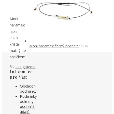
Moni
náramek
lapis
lazuli
křišťál
Moni náramek černý prehnit
115
Kč
matný se
srdíčkem
By
designoved
Informace
pro Vás:
Obchodní
podmínky
Podmínky
ochrany
osobních
údajů