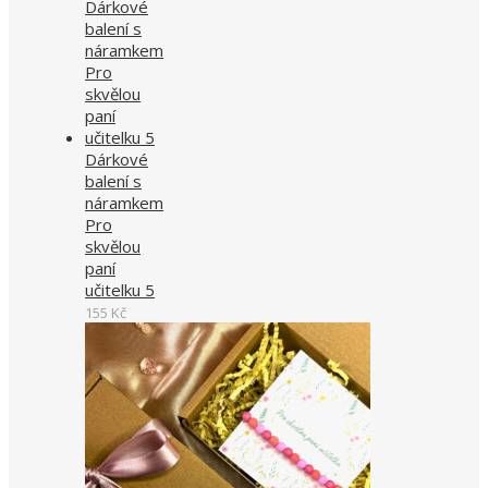
Dárkové
balení s
náramkem
Pro
skvělou
paní
učitelku 5
155
Kč