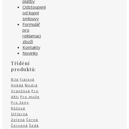
platby
Odstoupení
od kupní
smlouvy
Formulář
pro
reklamaci
zboží
Kontakty
Novinky
Třídění
produktů:
Bílá
Fialová
Hnědá
Modrá
Oranžová
Pro
děti
Pro muže
Pro ženy
Růžová
Stříbrná
Zelená
Černá
Červená
Šedá