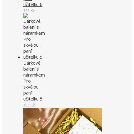
učitelku 6
155
Kč
Dárkové
balení s
náramkem
Pro
skvělou
paní
učitelku 5
155
Kč