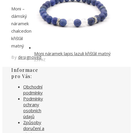
Moni –
dámský
náramek
chalcedon
křišťál
matný
Moni náramek lapis lazuli křišťál matný
By
designoved
239
Kč
Informace
pro Vás:
Obchodní
podmínky
Podmínky
ochrany
osobních
údajů
Způsoby
doručení a