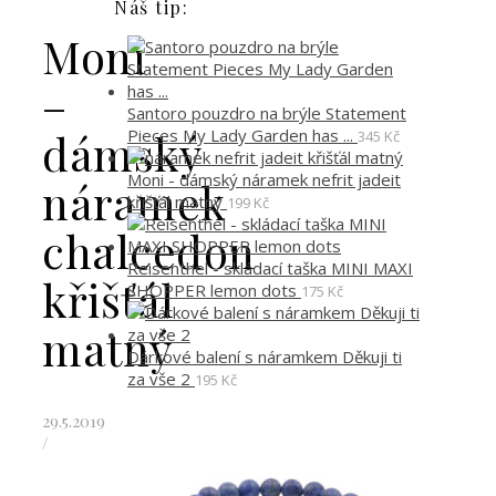
Náš tip:
Moni
–
Santoro pouzdro na brýle Statement
Pieces My Lady Garden has ...
dámský
345
Kč
Moni - dámský náramek nefrit jadeit
náramek
křišťál matný
199
Kč
chalcedon
Reisenthel - skládací taška MINI MAXI
křišťál
SHOPPER lemon dots
175
Kč
matný
Dárkové balení s náramkem Děkuji ti
za vše 2
195
Kč
29.5.2019
/