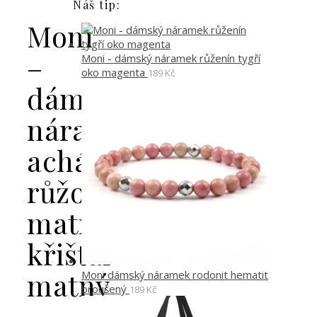
Náš tip:
Moni
–
Moni - dámský náramek růženín tygří
oko magenta
189
Kč
dámský
náramek
achát
růžový
matný
křišťál
matný
Moni dámský náramek rodonit hematit
broušený
189
Kč