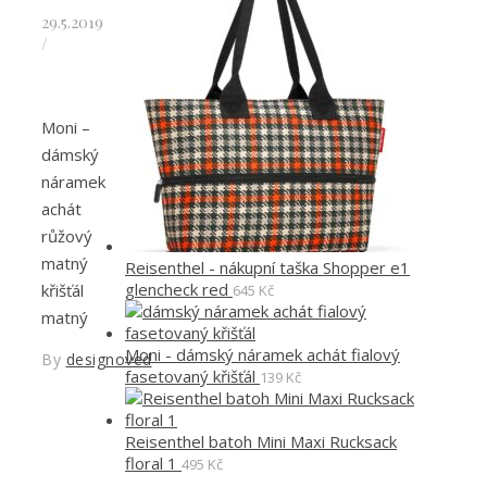
29.5.2019
/
Moni –
dámský
náramek
achát
růžový
matný
Reisenthel - nákupní taška Shopper e1
glencheck red
křišťál
645
Kč
matný
Moni - dámský náramek achát fialový
By
designoved
fasetovaný křišťál
139
Kč
Reisenthel batoh Mini Maxi Rucksack
floral 1
495
Kč