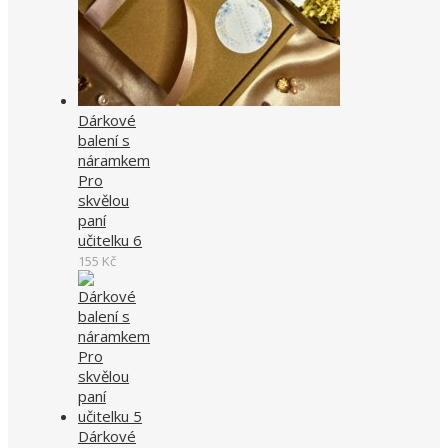
Dárkové
balení s
náramkem
Pro
skvělou
paní
učitelku 6
155
Kč
Dárkové