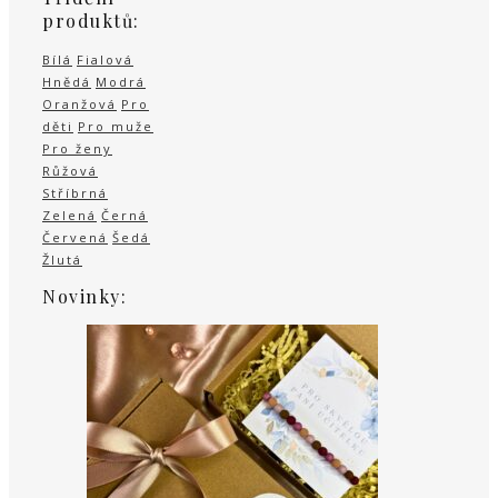
produktů:
Bílá
Fialová
Hnědá
Modrá
Oranžová
Pro
děti
Pro muže
Pro ženy
Růžová
Stříbrná
Zelená
Černá
Červená
Šedá
Žlutá
Novinky: