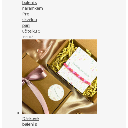
balení s
náramkem
Pro
skvělou
paní
učitelku 5
155
Kč
Dárkové
balení s