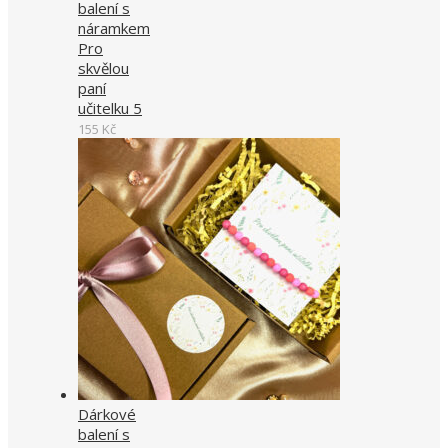
balení s
náramkem
Pro
skvělou
paní
učitelku 5
155
Kč
Dárkové
balení s