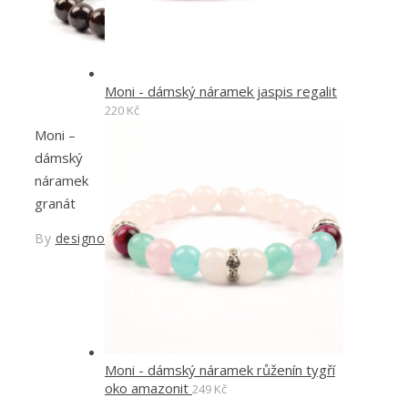
Moni - dámský náramek jaspis regalit
220
Kč
Moni –
dámský
náramek
granát
By
designoved
Moni - dámský náramek růženín tygří
oko amazonit
249
Kč