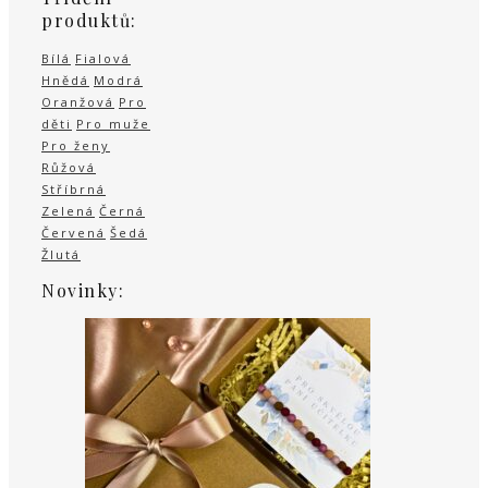
produktů:
Bílá
Fialová
Hnědá
Modrá
Oranžová
Pro
děti
Pro muže
Pro ženy
Růžová
Stříbrná
Zelená
Černá
Červená
Šedá
Žlutá
Novinky: