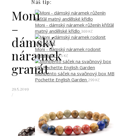
Náš tip:
Moni
–
Moni - dámský náramek růženín křišťál
matný andělské křídlo
369
Kč
dámský
Moni - dámský náramek rodonit
náramek
labradorit
215
Kč
granát
Monbento sáček na svačinový box MB
Pochette English Garden
299
Kč
29.5.2019
/