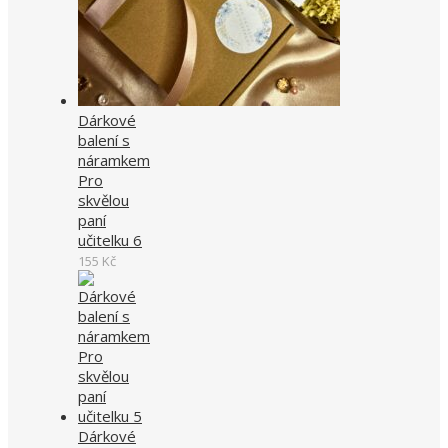
Dárkové
balení s
náramkem
Pro
skvělou
paní
učitelku 6
155
Kč
Dárkové