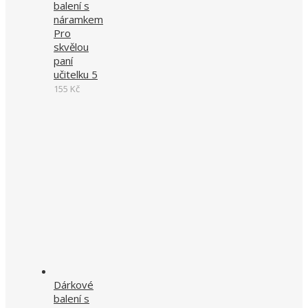
balení s
náramkem
Pro
skvělou
paní
učitelku 5
155
Kč
Dárkové
balení s