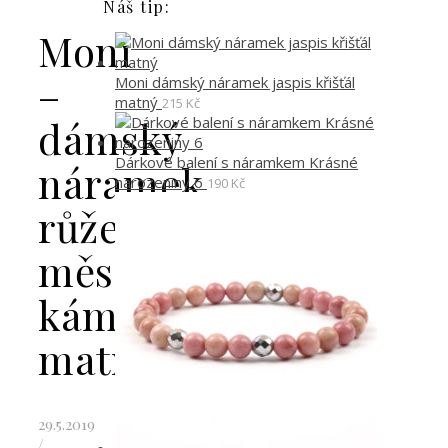
Náš tip:
Moni
–
Moni dámský náramek jaspis křišťál
matný
215
Kč
dámský
Dárkové balení s náramkem Krásné
náramek
narozeniny 6
190
Kč
růženín
měsíční
kámen
matný
29.5.2019
/