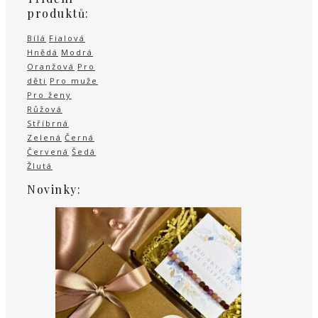
produktů:
Bílá
Fialová
Hnědá
Modrá
Oranžová
Pro
děti
Pro muže
Pro ženy
Růžová
Stříbrná
Zelená
Černá
Červená
Šedá
Žlutá
Novinky: