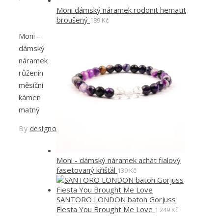
Moni dámský náramek rodonit hematit
broušený
189
Kč
Moni –
dámský
náramek
růženín
měsíční
kámen
matný
By
designoved
Moni - dámský náramek achát fialový
fasetovaný křišťál
139
Kč
SANTORO LONDON batoh Gorjuss
Fiesta You Brought Me Love
1 249
Kč