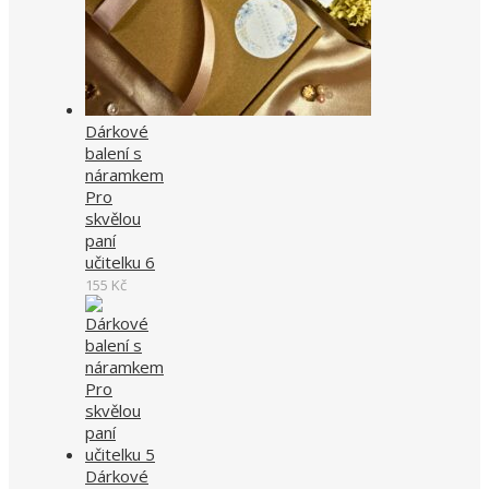
Dárkové
balení s
náramkem
Pro
skvělou
paní
učitelku 6
155
Kč
Dárkové