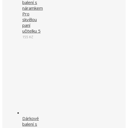
balení s
náramkem
Pro
skvělou
paní
učitelku 5
155
Kč
Dárkové
balení s