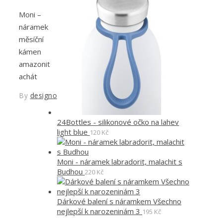
Moni –
náramek
měsíční
kámen
amazonit
achát
By
designoved
24Bottles - silikonové očko na lahev
light blue
120
Kč
Moni - náramek labradorit, malachit s
Budhou
220
Kč
Dárkové balení s náramkem Všechno
nejlepší k narozeninám 3
195
Kč