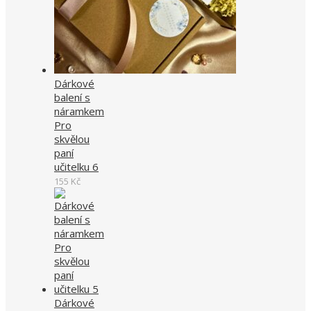
Dárkové
balení s
náramkem
Pro
skvělou
paní
učitelku 6
155
Kč
Dárkové