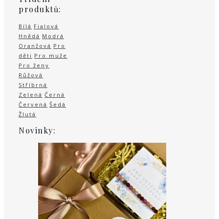
produktů:
Bílá
Fialová
Hnědá
Modrá
Oranžová
Pro
děti
Pro muže
Pro ženy
Růžová
Stříbrná
Zelená
Černá
Červená
Šedá
Žlutá
Novinky: