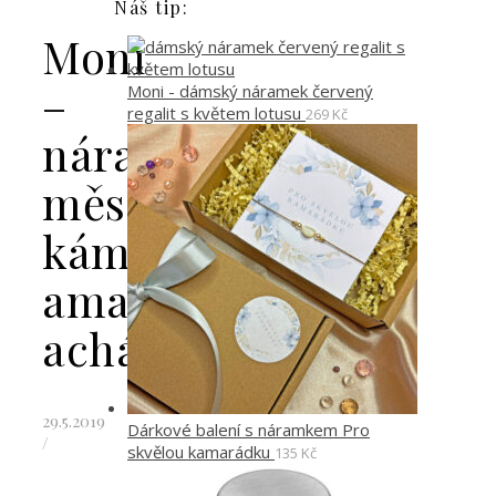
Náš tip:
Moni
–
Moni - dámský náramek červený
regalit s květem lotusu
269
Kč
náramek
měsíční
kámen
amazonit
achát
29.5.2019
Dárkové balení s náramkem Pro
/
skvělou kamarádku
135
Kč