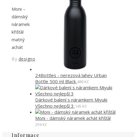
Moni –
dámský
náramek
křišťál
matný
achát
By
designoved
24Bottles - nerezová lahev Urban
Bottle 500 ml Black
489
Kč
Dárkové balení s náramkem Miyuki
Všechno nejlepší 3
145
Kč
Moni - dámský náramek achát křišťál
259
Kč
Informace