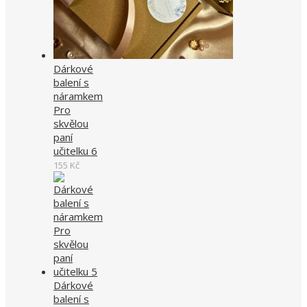
Dárkové
balení s
náramkem
Pro
skvělou
paní
učitelku 6
155
Kč
Dárkové
balení s