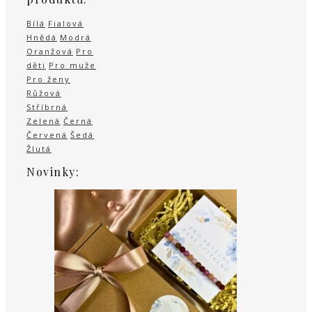
Bílá
Fialová
Hnědá
Modrá
Oranžová
Pro
děti
Pro muže
Pro ženy
Růžová
Stříbrná
Zelená
Černá
Červená
Šedá
Žlutá
Novinky: