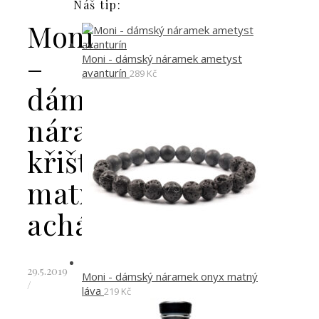
Náš tip:
Moni
–
Moni - dámský náramek ametyst
avanturín
289
Kč
dámský
náramek
křišťál
matný
achát
29.5.2019
Moni - dámský náramek onyx matný
/
láva
219
Kč