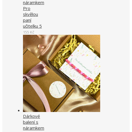
náramkem
Pro
skvělou
paní
učitelku 5
155
Kč
Dárkové
balení s
náramkem