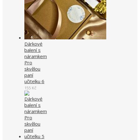
Dárkové
balení s
náramkem
Pro
skvělou
paní
učitelku 6
155
Kč