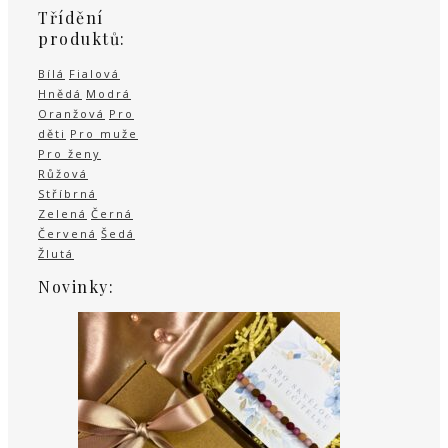
Třídění
produktů:
Bílá
Fialová
Hnědá
Modrá
Oranžová
Pro
děti
Pro muže
Pro ženy
Růžová
Stříbrná
Zelená
Černá
Červená
Šedá
Žlutá
Novinky: