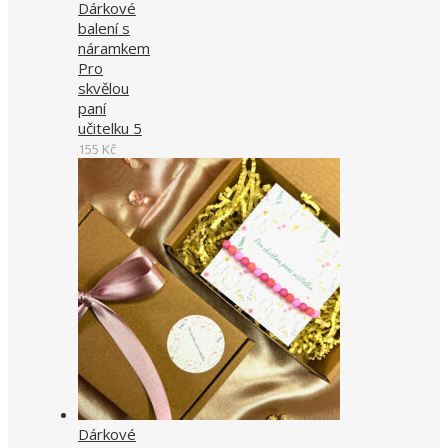
Dárkové
balení s
náramkem
Pro
skvělou
paní
učitelku 5
155
Kč
Dárkové