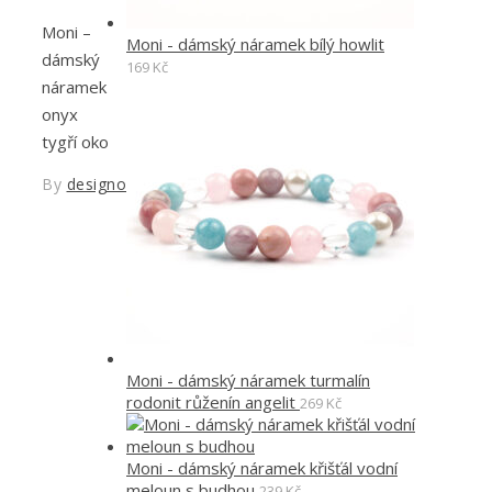
Moni –
Moni - dámský náramek bílý howlit
dámský
169
Kč
náramek
onyx
tygří oko
By
designoved
Moni - dámský náramek turmalín
rodonit růženín angelit
269
Kč
Moni - dámský náramek křišťál vodní
meloun s budhou
239
Kč