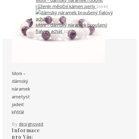
Moni - dámský náramek rodonit
růženín měsíční kámen perly
259
Kč
Moni - dámský náramek broušený
fialový achát
220
Kč
Moni –
dámský
náramek
ametyst
jadeit
křišťál
By
designoved
Informace
pro Vás: