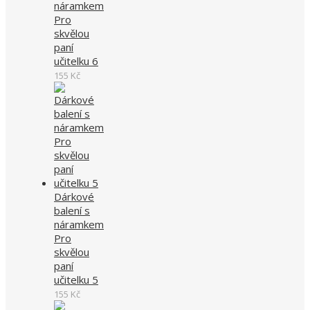
náramkem
Pro
skvělou
paní
učitelku 6
155
Kč
Dárkové
balení s
náramkem
Pro
skvělou
paní
učitelku 5
155
Kč