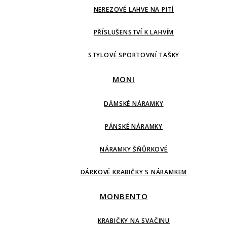
NEREZOVÉ LAHVE NA PITÍ
PŘÍSLUŠENSTVÍ K LAHVÍM
STYLOVÉ SPORTOVNÍ TAŠKY
MONI
DÁMSKÉ NÁRAMKY
PÁNSKÉ NÁRAMKY
NÁRAMKY ŠŇŮRKOVÉ
DÁRKOVÉ KRABIČKY S NÁRAMKEM
MONBENTO
KRABIČKY NA SVAČINU