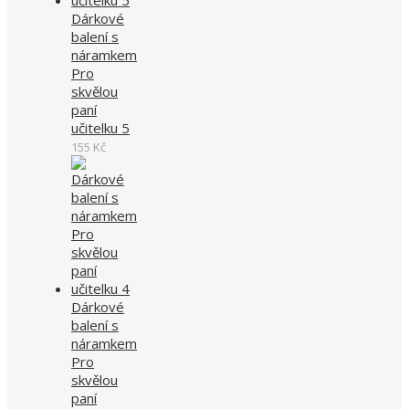
Dárkové
balení s
náramkem
Pro
skvělou
paní
učitelku 5
155
Kč
Dárkové
balení s
náramkem
Pro
skvělou
paní