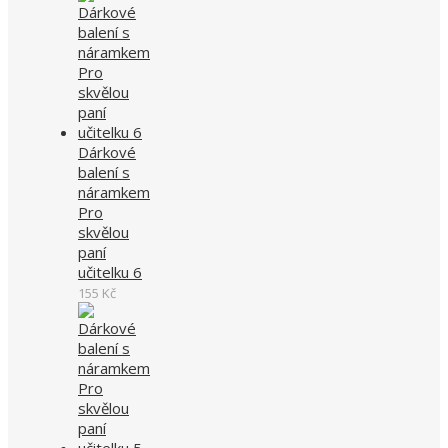
Dárkové
balení s
náramkem
Pro
skvělou
paní
učitelku 6
155
Kč