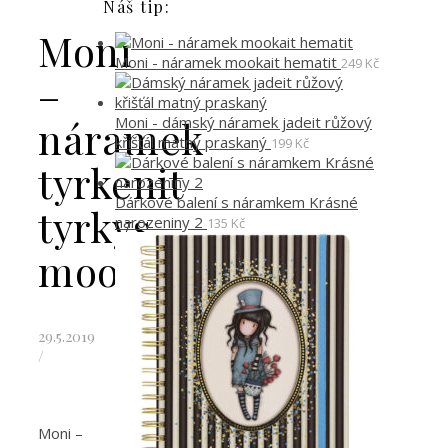
Náš tip:
Moni
Moni - náramek mookait hematit
249
Kč
–
Moni - dámský náramek jadeit růžový
náramek
křišťál matný praskaný
199
Kč
tyrkenit
Dárkové balení s náramkem Krásné
tyrkys
narozeniny 2
135
Kč
mookait
29.5.2019
/
Moni –