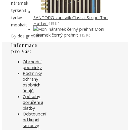
náramek
tyrkenit
SANTORO zápisník Classic Stripe The
tyrkys
Hatter
415
Kč
mookait
Moni
náramek černý prehnit
115
Kč
By
designoved
Informace
pro Vás:
Obchodní
podmínky
Podmínky
ochrany
osobních
údajů
Způsoby
doručení a
platby
Odstoupení
od kupní
smlouvy