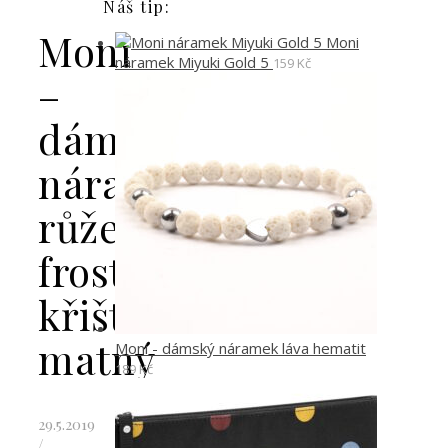
Náš tip:
Moni
Moni
náramek Miyuki Gold 5
159
Kč
–
dámský
náramek
růženín
frost
křišťál
matný
Moni - dámský náramek láva hematit
189
Kč
29.5.2019
/