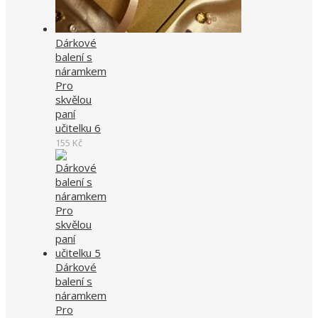
Dárkové
balení s
náramkem
Pro
skvělou
paní
učitelku 6
155
Kč
Dárkové
balení s
náramkem
Pro