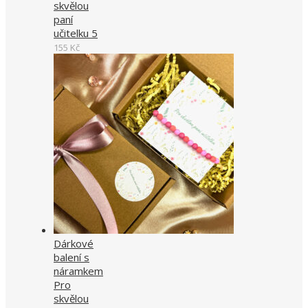
skvělou
paní
učitelku 5
155
Kč
Dárkové
balení s
náramkem
Pro
skvělou