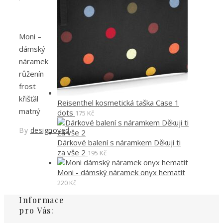
Moni –
dámský
náramek
růženín
frost
křišťál
Reisenthel kosmetická taška Case 1
matný
dots
175
Kč
By
designoved
Dárkové balení s náramkem Děkuji ti
za vše 2
195
Kč
Moni - dámský náramek onyx hematit
220
Kč
Informace
pro Vás: