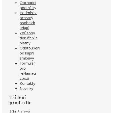
Obchodní
podmínky
Podmínky
ochrany
osobních
údajů
Způsoby
doručení a
platby
Odstoupení
od kupní
smlouvy
Formulář
pro
reklamaci
zboží
Kontakty
Novinky
Třídění
produktů:
Bílá
Fialová