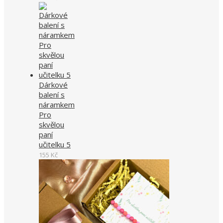
Dárkové
balení s
náramkem
Pro
skvělou
paní
učitelku 5
155
Kč