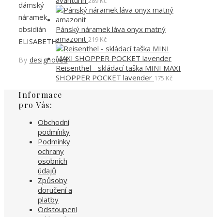
avanturín
289
Kč
dámský
náramek
Pánský náramek láva onyx matný
obsidián
amazonit
219
Kč
ELISABETH
By
designoved
Reisenthel - skládací taška MINI MAXI
SHOPPER POCKET lavender
175
Kč
Informace
pro Vás:
Obchodní
podmínky
Podmínky
ochrany
osobních
údajů
Způsoby
doručení a
platby
Odstoupení