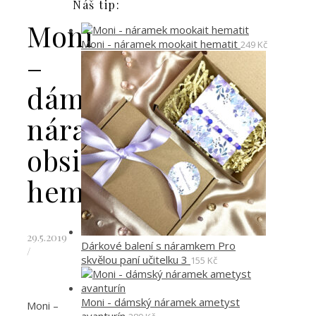
Náš tip:
Moni
Moni - náramek mookait hematit
249
Kč
–
dámský
náramek
obsidián
hematit
29.5.2019
Dárkové balení s náramkem Pro
/
skvělou paní učitelku 3
155
Kč
Moni - dámský náramek ametyst
Moni –