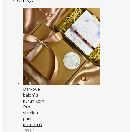
Novinky:
Dárkové
balení s
náramkem
Pro
skvělou
paní
učitelku 6
155
Kč