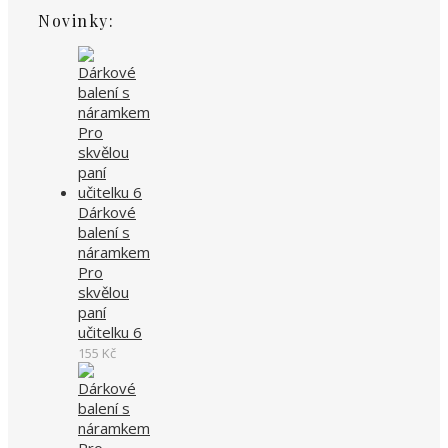
Novinky:
Dárkové
balení s
náramkem
Pro
skvělou
paní
učitelku 6
155
Kč