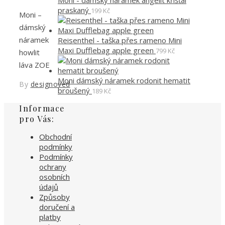
Moni - dámský náramek angelit křišťál
praskaný
199
Kč
Moni –
dámský
náramek
Reisenthel - taška přes rameno Mini
Maxi Dufflebag apple green
799
Kč
howlit
láva ZOE
Moni dámský náramek rodonit hematit
By
designoved
broušený
189
Kč
Informace
pro Vás:
Obchodní
podmínky
Podmínky
ochrany
osobních
údajů
Způsoby
doručení a
platby