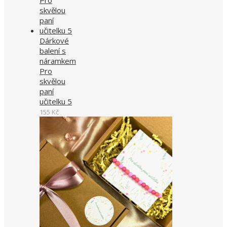
Dárkové
balení s
náramkem
Pro
skvělou
paní
učitelku 5
155
Kč