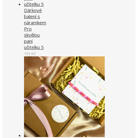
Dárkové
balení s
náramkem
Pro
skvělou
paní
učitelku 5
155
Kč