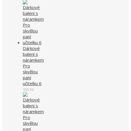
Dárkové
balení s
náramkem
Pro
skvělou
paní
učitelku 6
155
Kč