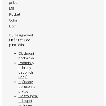
příbor
MB
Pocket
Color
Litchi
By
designoved
Informace
pro Vás:
Obchodní
podmínky
Podmínky
ochrany
osobních
údajů
Způsoby
doručení a
platby
Odstoupení
od kupní
smlouvy