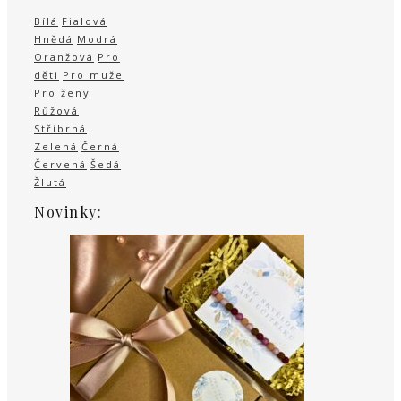
Bílá
Fialová
Hnědá
Modrá
Oranžová
Pro
děti
Pro muže
Pro ženy
Růžová
Stříbrná
Zelená
Černá
Červená
Šedá
Žlutá
Novinky: