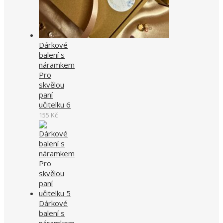
Dárkové
balení s
náramkem
Pro
skvělou
paní
učitelku 6
155
Kč
Dárkové
balení s
náramkem