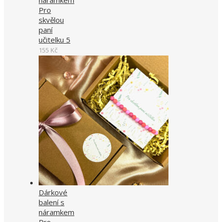
Pro
skvělou
paní
učitelku 5
155
Kč
Dárkové
balení s
náramkem
Pro