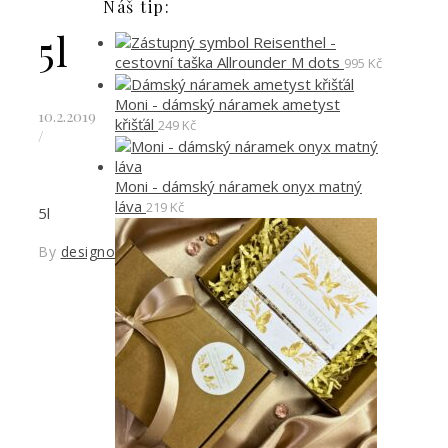
Náš tip:
5l
Reisenthel -
cestovní taška Allrounder M dots
995
Kč
Moni - dámský náramek ametyst
10.2.2019
křišťál
249
Kč
/
Moni - dámský náramek onyx matný
láva
219
Kč
5l
By
designoved