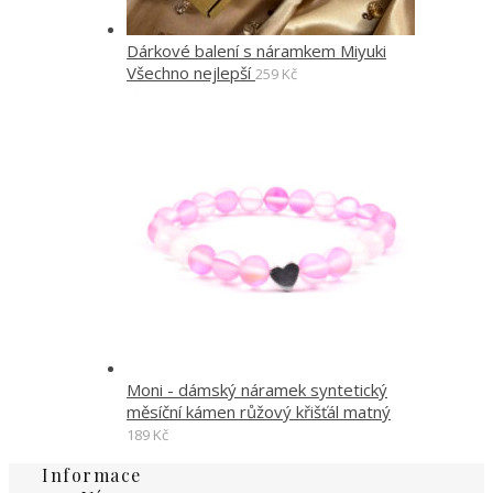
Dárkové balení s náramkem Miyuki
Všechno nejlepší
259
Kč
Moni - dámský náramek syntetický
měsíční kámen růžový křišťál matný
189
Kč
Informace