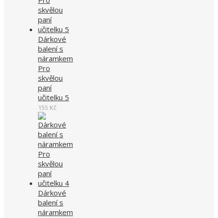
Dárkové
balení s
náramkem
Pro
skvělou
paní
učitelku 5
155
Kč
Dárkové
balení s
náramkem