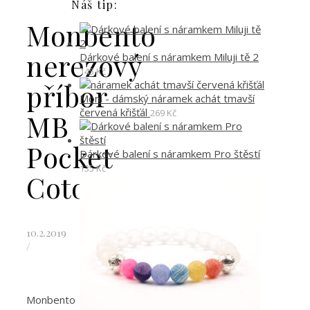
Náš tip:
Monbento
nerezový
Dárkové balení s náramkem Miluji tě 2
145
Kč
příbor
Moni - dámský náramek achát tmavší
červená křišťál
269
Kč
MB
Pocket
Dárkové balení s náramkem Pro štěstí
135
Kč
Coton
10.2.2019
/
Monbento