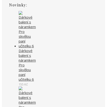
Novinky:
Dárkové
balení s
náramkem
Pro
skvělou
paní
učitelku 6
155
Kč