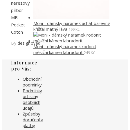
nerezový
příbor
MB
Moni - dámský náramek achát barevný
Pocket
křišťál matný láva
199
Kč
Coton
By
designoved
Moni - dámský náramek rodonit
měsíční kámen labradorit
249
Kč
Informace
pro Vás:
Obchodní
podmínky
Podmínky
ochrany
osobních
údajů
Způsoby
doručení a
platby