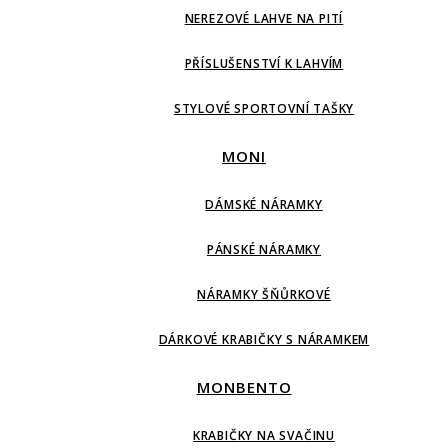
NEREZOVÉ LAHVE NA PITÍ
PŘÍSLUŠENSTVÍ K LAHVÍM
STYLOVÉ SPORTOVNÍ TAŠKY
MONI
DÁMSKÉ NÁRAMKY
PÁNSKÉ NÁRAMKY
NÁRAMKY ŠŇŮRKOVÉ
DÁRKOVÉ KRABIČKY S NÁRAMKEM
MONBENTO
KRABIČKY NA SVAČINU