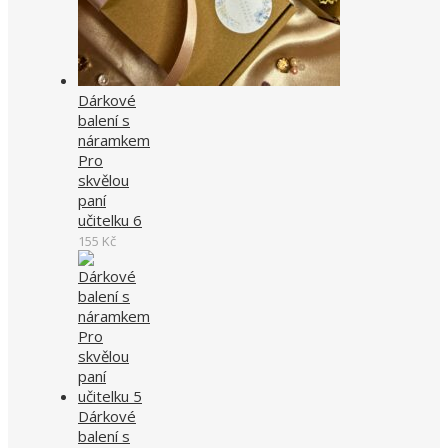
Dárkové
balení s
náramkem
Pro
skvělou
paní
učitelku 6
155
Kč
Dárkové
balení s