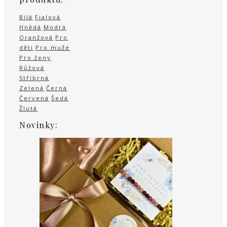
Bílá
Fialová
Hnědá
Modrá
Oranžová
Pro
děti
Pro muže
Pro ženy
Růžová
Stříbrná
Zelená
Černá
Červená
Šedá
Žlutá
Novinky: