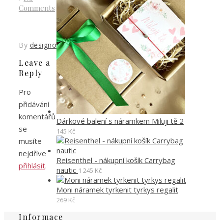
Comments
By
designoved
Leave a
Reply
Pro
přidávání
komentářů
Dárkové balení s náramkem Miluji tě 2
se
145
Kč
musíte
nejdříve
Reisenthel - nákupní košík Carrybag
přihlásit
.
nautic
1 245
Kč
Moni náramek tyrkenit tyrkys regalit
269
Kč
Informace