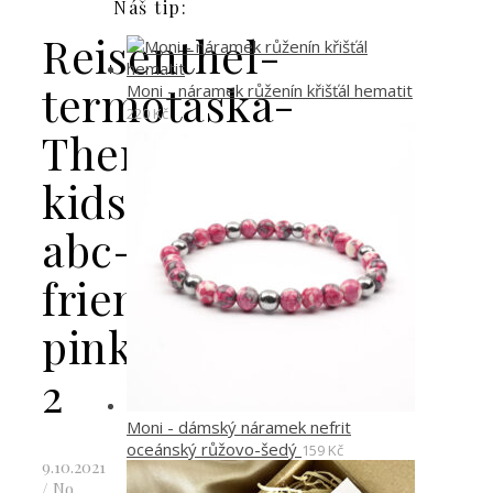
Náš tip:
Reisenthel-
termotaska-
Moni - náramek růženín křišťál hematit
220
Kč
Thermocase-
kids-
abc-
friends-
pink-
2
Moni - dámský náramek nefrit
oceánský růžovo-šedý
159
Kč
9.10.2021
/
No