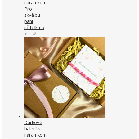
náramkem
Pro
skvělou
paní
učitelku 5
155
Kč
Dárkové
balení s
náramkem