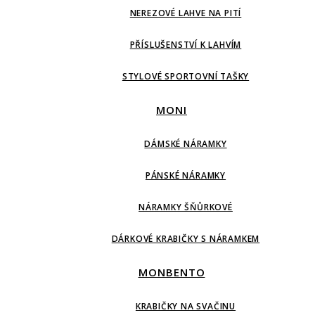
NEREZOVÉ LAHVE NA PITÍ
PŘÍSLUŠENSTVÍ K LAHVÍM
STYLOVÉ SPORTOVNÍ TAŠKY
MONI
DÁMSKÉ NÁRAMKY
PÁNSKÉ NÁRAMKY
NÁRAMKY ŠŇŮRKOVÉ
DÁRKOVÉ KRABIČKY S NÁRAMKEM
MONBENTO
KRABIČKY NA SVAČINU