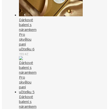
Dárkové
balení s
náramkem
Pro
skvělou
paní
učitelku 6
155
Kč
Dárkové
balení s
náramkem