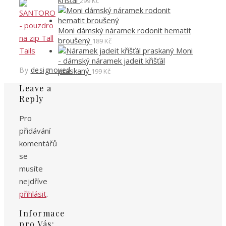
křišťál
299
Kč
Moni dámský náramek rodonit hematit
broušený
189
Kč
Moni
- dámský náramek jadeit křišťál
By
designoved
praskaný
199
Kč
Leave a
Reply
Pro
přidávání
komentářů
se
musíte
nejdříve
přihlásit
.
Informace
pro Vás: