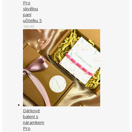
Pro
skvělou
paní
učitelku 5
155
Kč
Dárkové
balení s
náramkem
Pro