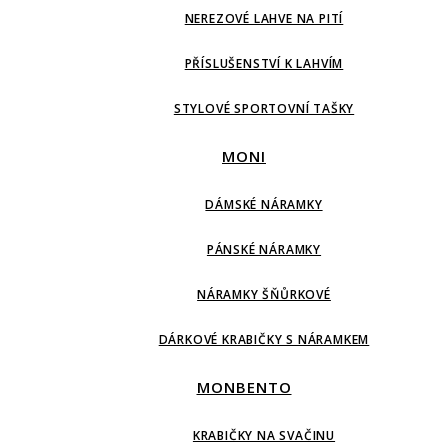
NEREZOVÉ LAHVE NA PITÍ
PŘÍSLUŠENSTVÍ K LAHVÍM
STYLOVÉ SPORTOVNÍ TAŠKY
MONI
DÁMSKÉ NÁRAMKY
PÁNSKÉ NÁRAMKY
NÁRAMKY ŠŇŮRKOVÉ
DÁRKOVÉ KRABIČKY S NÁRAMKEM
MONBENTO
KRABIČKY NA SVAČINU