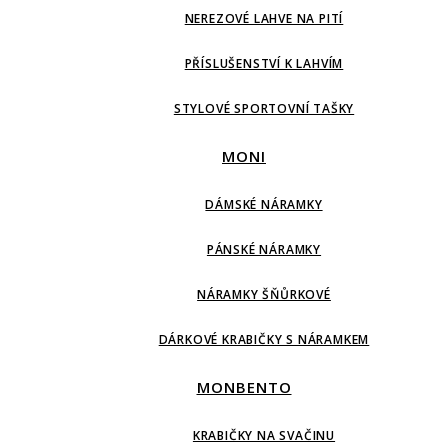
NEREZOVÉ LAHVE NA PITÍ
PŘÍSLUŠENSTVÍ K LAHVÍM
STYLOVÉ SPORTOVNÍ TAŠKY
MONI
DÁMSKÉ NÁRAMKY
PÁNSKÉ NÁRAMKY
NÁRAMKY ŠŇŮRKOVÉ
DÁRKOVÉ KRABIČKY S NÁRAMKEM
MONBENTO
KRABIČKY NA SVAČINU