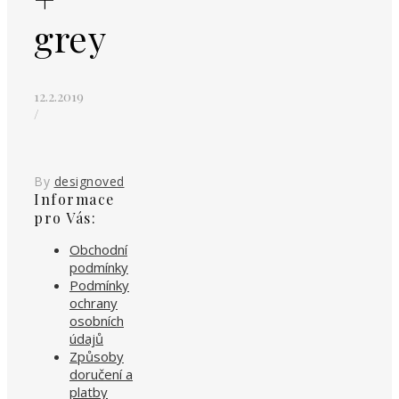
grey
12.2.2019
/
By
designoved
Informace
pro Vás:
Obchodní
podmínky
Podmínky
ochrany
osobních
údajů
Způsoby
doručení a
platby