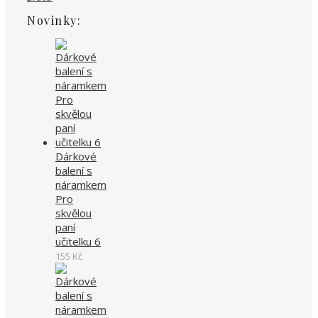
Novinky:
Dárkové
balení s
náramkem
Pro
skvělou
paní
učitelku 6
155
Kč