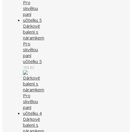
Dárkové
balení s
náramkem
Pro
skvělou
paní
učitelku 5
155
Kč
Dárkové
balení s
náramkem