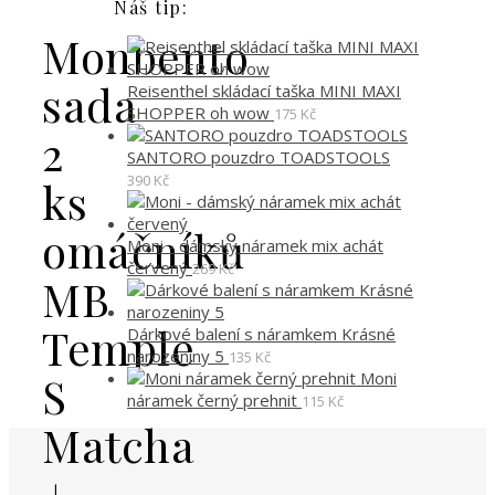
Náš tip:
Monbento
sada
Reisenthel skládací taška MINI MAXI
SHOPPER oh wow
175
Kč
2
SANTORO pouzdro TOADSTOOLS
390
Kč
ks
omáčníků
Moni - dámský náramek mix achát
červený
269
Kč
MB
Temple
Dárkové balení s náramkem Krásné
narozeniny 5
135
Kč
Moni
S
náramek černý prehnit
115
Kč
Matcha
+