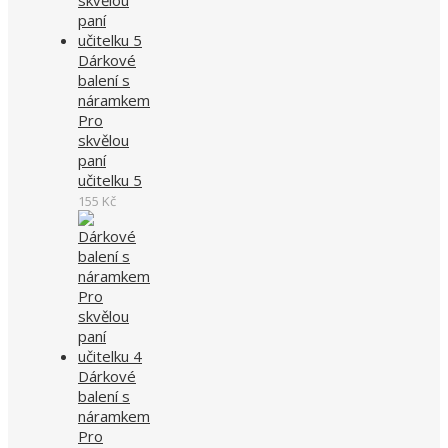
Dárkové
balení s
náramkem
Pro
skvělou
paní
učitelku 5
155
Kč
Dárkové
balení s
náramkem
Pro