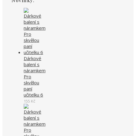
Novinky:
Dárkové
balení s
náramkem
Pro
skvělou
paní
učitelku 6
155
Kč