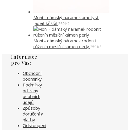
Moni - dámský náramek ametyst
jadeit křišťál
269
Kč
Moni - dámský náramek rodonit
růženín měsíční kámen perly
259
Kč
Informace
pro Vás:
Obchodní
podmínky
Podmínky
ochrany
osobních
údajů
Způsoby
doručení a
platby
Odstoupení