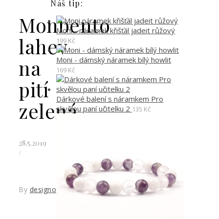
Náš tip:
Monbento
Moni - náramek křišťál jadeit růžový
lahev
199
Kč
Moni - dámský náramek bílý howlit
na
169
Kč
pití
Dárkové balení s náramkem Pro
zelená
skvělou paní učitelku 2
135
Kč
28.5.2019
/
By
designoved