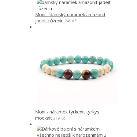
Moni - dámský náramek amazonit
jadeit růženín
249
Kč
Moni - náramek tyrkenit tyrkys
mookait
219
Kč