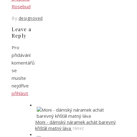
By
designoved
Leave a
Reply
Pro
přidávání
komentářů
se
musíte
nejdříve
přihlásit
.
Moni - dámský náramek achát barevný
křišťál matný láva
199
Kč