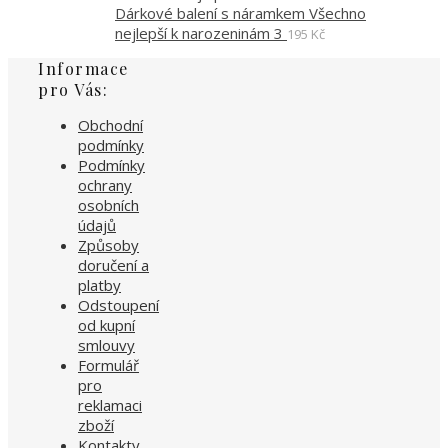
Dárkové balení s náramkem Všechno
nejlepší k narozeninám 3
195
Kč
Informace
pro Vás:
Obchodní
podmínky
Podmínky
ochrany
osobních
údajů
Způsoby
doručení a
platby
Odstoupení
od kupní
smlouvy
Formulář
pro
reklamaci
zboží
Kontakty