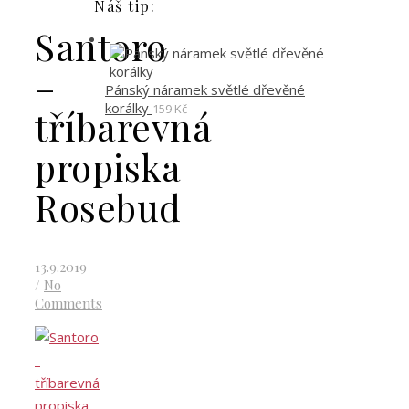
Náš tip:
Santoro
–
Pánský náramek světlé dřevěné
korálky
159
Kč
tříbarevná
propiska
Rosebud
13.9.2019
/
No
Comments