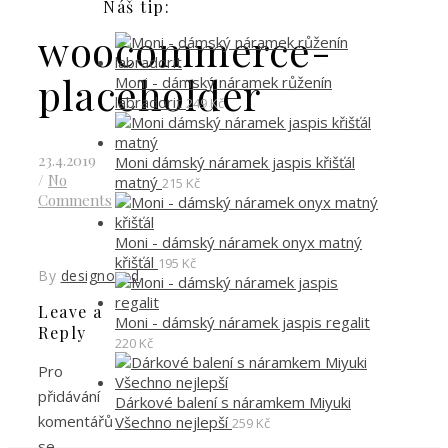
Náš tip:
woocommerce-
placeholder
Moni - dámský náramek růženín
labradorit
249
Kč
23.4.2019
Moni dámský náramek jaspis křišťál
/
No
matný
215
Kč
Comments
Moni - dámský náramek onyx matný
křišťál
195
Kč
By
designoved
Leave a
Moni - dámský náramek jaspis regalit
Reply
220
Kč
Pro
přidávání
Dárkové balení s náramkem Miyuki
komentářů
Všechno nejlepší
259
Kč
se