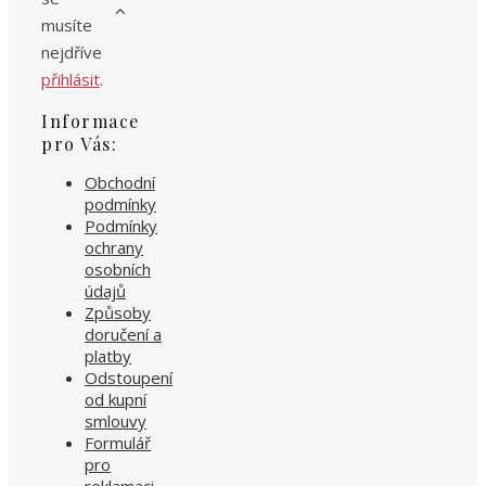
musíte
nejdříve
přihlásit
.
Informace
pro Vás:
Obchodní
podmínky
Podmínky
ochrany
osobních
údajů
Způsoby
doručení a
platby
Odstoupení
od kupní
smlouvy
Formulář
pro