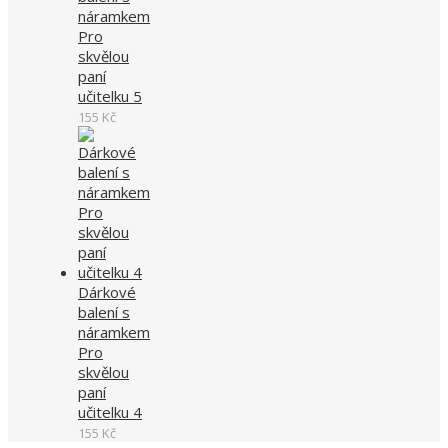
náramkem
Pro
skvělou
paní
učitelku 5
155
Kč
Dárkové
balení s
náramkem
Pro
skvělou
paní
učitelku 4
155
Kč