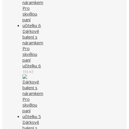
Dárkové
balení s
náramkem
Pro
skvělou
paní
učitelku 6
155
Kč
Dárkové
balení s