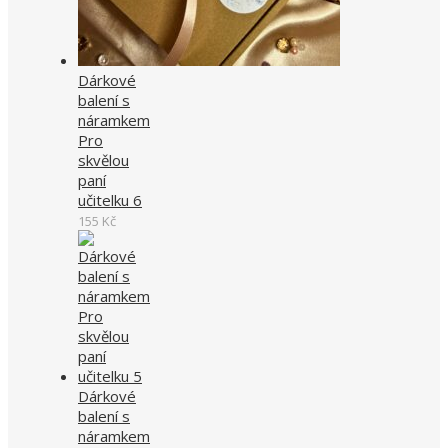
Dárkové
balení s
náramkem
Pro
skvělou
paní
učitelku 6
155
Kč
Dárkové
balení s
náramkem