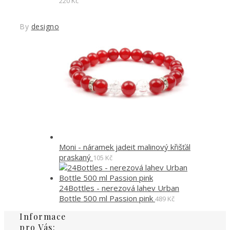
220
Kč
By
designoved
Moni - náramek jadeit malinový křišťál
praskaný
105
Kč
24Bottles - nerezová lahev Urban
Bottle 500 ml Passion pink
489
Kč
Informace
pro Vás: