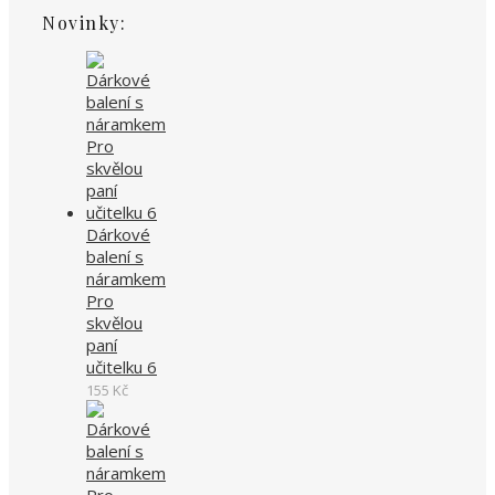
Novinky:
Dárkové
balení s
náramkem
Pro
skvělou
paní
učitelku 6
155
Kč