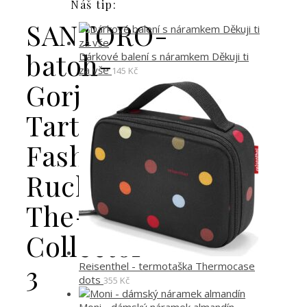
Náš tip:
SANTORO-
batoh-
Dárkové balení s náramkem Děkuji ti
za vše
145
Kč
Gorjuss-
Tartan-
Fashion-
Rucksack-
The-
Collector-
3
Reisenthel - termotaška Thermocase
dots
355
Kč