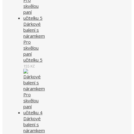
Dárkové
balení s
náramkem
Pro
skvělou
paní
učitelku 5
155
Kč
Dárkové
balení s
náramkem