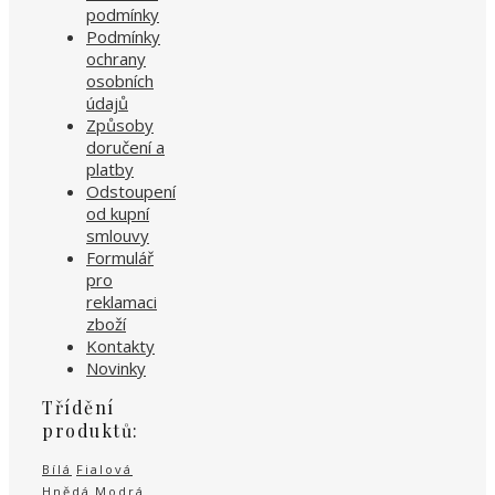
podmínky
Podmínky
ochrany
osobních
údajů
Způsoby
doručení a
platby
Odstoupení
od kupní
smlouvy
Formulář
pro
reklamaci
zboží
Kontakty
Novinky
Třídění
produktů:
Bílá
Fialová
Hnědá
Modrá