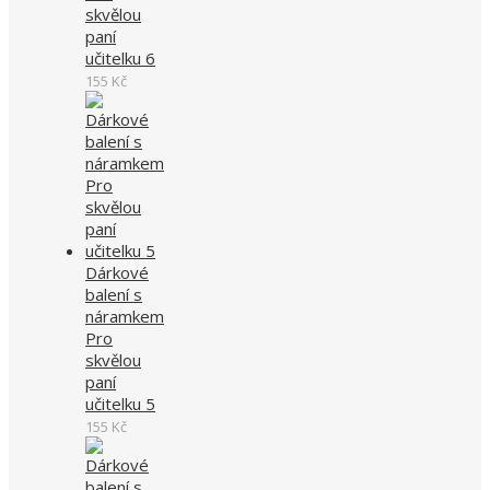
skvělou
paní
učitelku 6
155
Kč
Dárkové
balení s
náramkem
Pro
skvělou
paní
učitelku 5
155
Kč