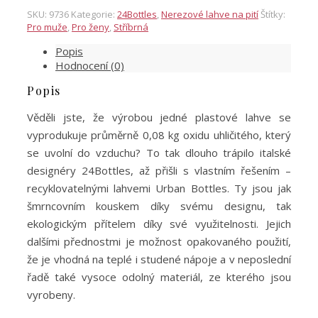
SKU:
9736
Kategorie:
24Bottles
,
Nerezové lahve na pití
Štítky:
Pro muže
,
Pro ženy
,
Stříbrná
Popis
Hodnocení (0)
Popis
Věděli jste, že výrobou jedné plastové lahve se
vyprodukuje průměrně 0,08 kg oxidu uhličitého, který
se uvolní do vzduchu? To tak dlouho trápilo italské
designéry 24Bottles, až přišli s vlastním řešením –
recyklovatelnými lahvemi Urban Bottles. Ty jsou jak
šmrncovním kouskem díky svému designu, tak
ekologickým přítelem díky své využitelnosti. Jejich
dalšími přednostmi je možnost opakovaného použití,
že je vhodná na teplé i studené nápoje a v neposlední
řadě také vysoce odolný materiál, ze kterého jsou
vyrobeny.