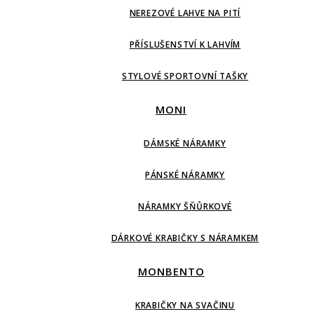
NEREZOVÉ LAHVE NA PITÍ
PŘÍSLUŠENSTVÍ K LAHVÍM
STYLOVÉ SPORTOVNÍ TAŠKY
MONI
DÁMSKÉ NÁRAMKY
PÁNSKÉ NÁRAMKY
NÁRAMKY ŠŇŮRKOVÉ
DÁRKOVÉ KRABIČKY S NÁRAMKEM
MONBENTO
KRABIČKY NA SVAČINU