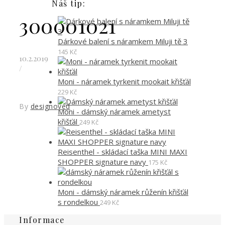
Náš tip:
300001021
Dárkové balení s náramkem Miluji tě 3
145
Kč
10.2.2019
/
Moni - náramek tyrkenit mookait křišťál
229
Kč
By
designoved
Moni - dámský náramek ametyst
křišťál
249
Kč
Reisenthel - skládací taška MINI MAXI
SHOPPER signature navy
175
Kč
Moni - dámský náramek růženín křišťál
s rondelkou
249
Kč
Informace