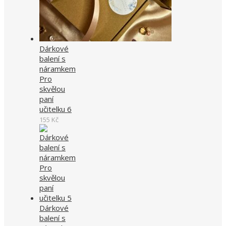
Dárkové
balení s
náramkem
Pro
skvělou
paní
učitelku 6
155
Kč
Dárkové
balení s