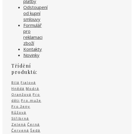
platby
Odstoupení
od kupní
smlouvy
Formulář
pro
reklamaci
zboží
Kontakty
Novinky
Třídění
produktů:
Bílá
Fialová
Hnědá
Modrá
Oranžová
Pro
děti
Pro muže
Pro ženy
Růžová
Stříbrná
Zelená
Černá
Červená
Šedá