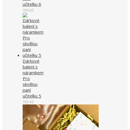
učitelku 6
155
Kč
Dárkové
balení s
náramkem
Pro
skvělou
paní
učitelku 5
155
Kč