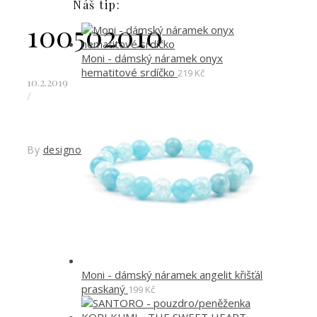
Náš tip:
100502010
Moni - dámský náramek onyx
hematitové srdíčko
219
Kč
10.2.2019
/
By
designoved
Moni - dámský náramek angelit křišťál
praskaný
199
Kč