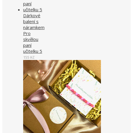
Dárkové
balení s
náramkem
Pro
skvělou
paní
učitelku 5
155
Kč