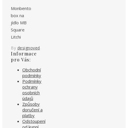
Monbento
box na
jídlo MB
Square
Litchi
By
designoved
Informace
pro Vás:
Obchodní
podmínky
Podmínky
ochrany
osobních
údajů
Způsoby
doručení a
platby
Odstoupení
od kupní