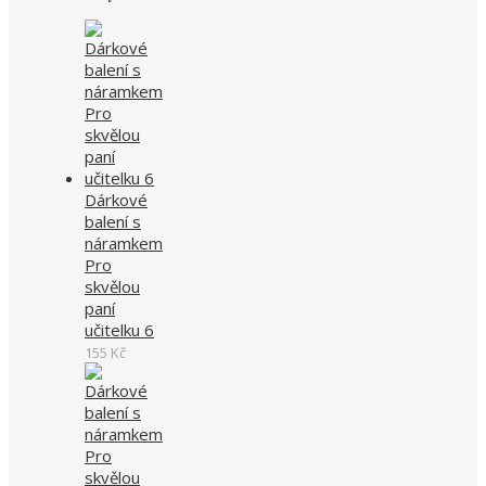
Dárkové
balení s
náramkem
Pro
skvělou
paní
učitelku 6
155
Kč