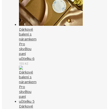
Dárkové
balení s
náramkem
Pro
skvělou
paní
učitelku 6
155
Kč
Dárkové