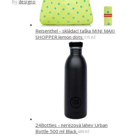
By
designoved
Reisenthel - skládací taška MINI MAXI
SHOPPER lemon dots
175
Kč
24Bottles - nerezová lahev Urban
Bottle 500 ml Black
489
Kč