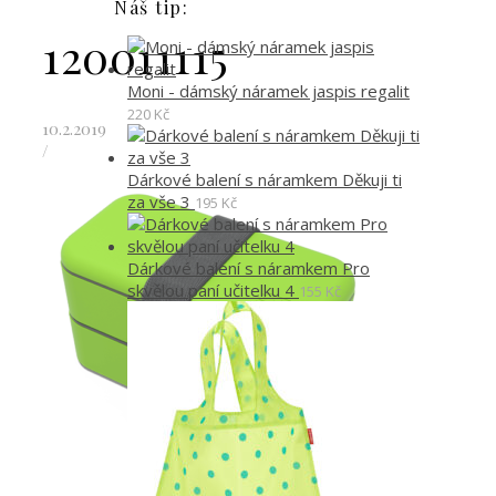
Náš tip:
120011115
Moni - dámský náramek jaspis regalit
220
Kč
10.2.2019
/
Dárkové balení s náramkem Děkuji ti
za vše 3
195
Kč
Dárkové balení s náramkem Pro
skvělou paní učitelku 4
155
Kč