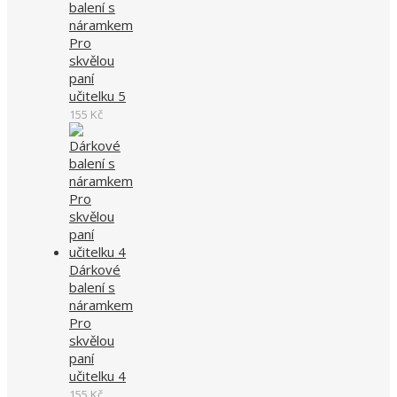
balení s
náramkem
Pro
skvělou
paní
učitelku 5
155
Kč
Dárkové
balení s
náramkem
Pro
skvělou
paní
učitelku 4
155
Kč