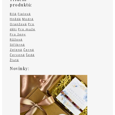
produktů:
Bílá
Fialová
Hnědá
Modrá
Oranžová
Pro
děti
Pro muže
Pro ženy
Růžová
Stříbrná
Zelená
Černá
Červená
Šedá
Žlutá
Novinky: