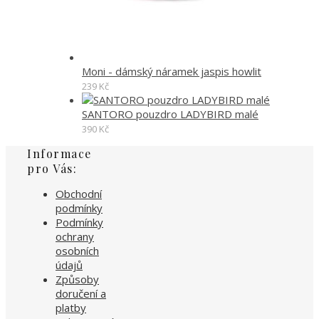
Moni - dámský náramek jaspis howlit
239
Kč
SANTORO pouzdro LADYBIRD malé
390
Kč
Informace
pro Vás:
Obchodní
podmínky
Podmínky
ochrany
osobních
údajů
Způsoby
doručení a
platby