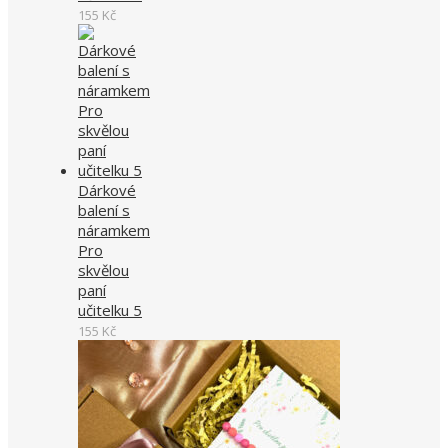
155
Kč
Dárkové
balení s
náramkem
Pro
skvělou
paní
učitelku 5
155
Kč