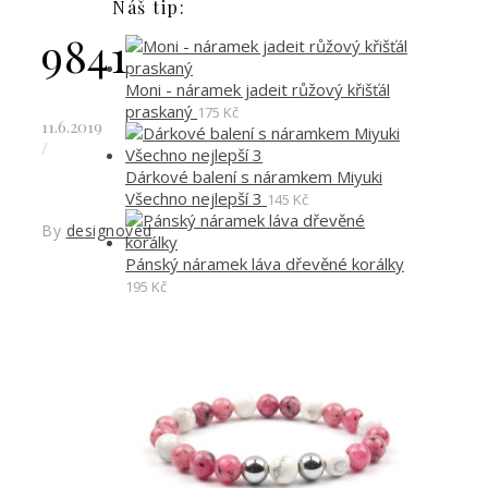
Náš tip:
9841
Moni - náramek jadeit růžový křišťál
praskaný
175
Kč
11.6.2019
/
Dárkové balení s náramkem Miyuki
Všechno nejlepší 3
145
Kč
By
designoved
Pánský náramek láva dřevěné korálky
195
Kč