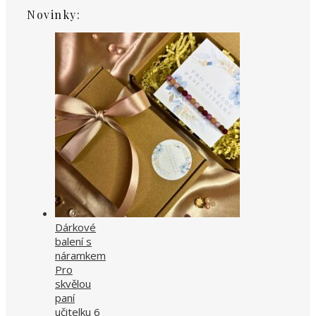
Novinky:
Dárkové
balení s
náramkem
Pro
skvělou
paní
učitelku 6