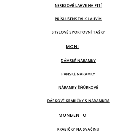
NEREZOVÉ LAHVE NA PITÍ
PŘÍSLUŠENSTVÍ K LAHVÍM
STYLOVÉ SPORTOVNÍ TAŠKY
MONI
DÁMSKÉ NÁRAMKY
PÁNSKÉ NÁRAMKY
NÁRAMKY ŠŇŮRKOVÉ
DÁRKOVÉ KRABIČKY S NÁRAMKEM
MONBENTO
KRABIČKY NA SVAČINU