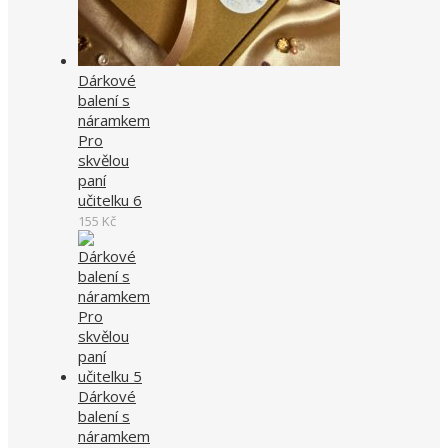
Dárkové
balení s
náramkem
Pro
skvělou
paní
učitelku 6
155
Kč
Dárkové
balení s
náramkem