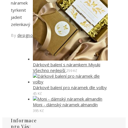
náramek
tyrkenit
jadeit
zelenkavý
By
designoved
Dárkové balení s náramkem Miyuki
Všechno nejlepší
259
Kč
Dárkové balení pro náramek dle volby
45
Kč
Moni - dámský náramek almandín
395
Kč
Informace
pro Vás: