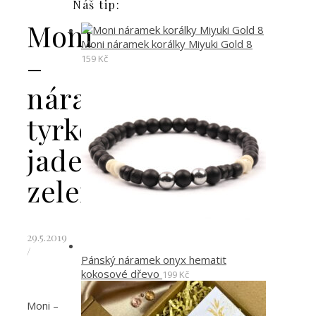
Náš tip:
Moni
Moni náramek korálky Miyuki Gold 8
–
159
Kč
náramek
tyrkenit
jadeit
zelenkavý
29.5.2019
/
Pánský náramek onyx hematit
kokosové dřevo
199
Kč
Moni –