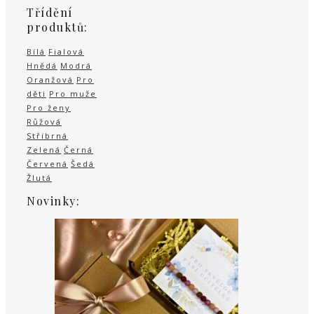
Třídění
produktů:
Bílá
Fialová
Hnědá
Modrá
Oranžová
Pro
děti
Pro muže
Pro ženy
Růžová
Stříbrná
Zelená
Černá
Červená
Šedá
Žlutá
Novinky: