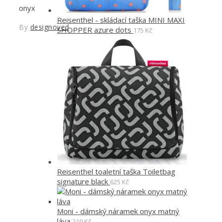
onyx
Reisenthel - skládací taška MINI MAXI
By
designoved
SHOPPER azure dots
175
Kč
Reisenthel toaletní taška Toiletbag
signature black
625
Kč
Moni - dámský náramek onyx matný
láva
219
Kč