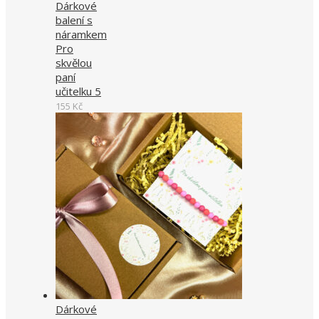
Dárkové
balení s
náramkem
Pro
skvělou
paní
učitelku 5
155
Kč
Dárkové