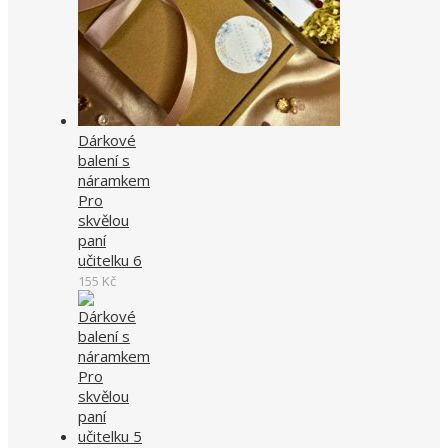
Dárkové
balení s
náramkem
Pro
skvělou
paní
učitelku 6
155
Kč