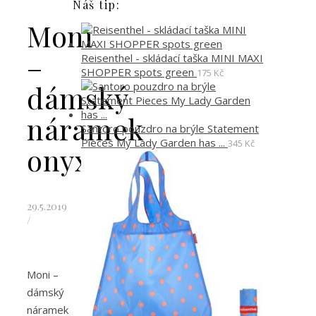
Náš tip:
Moni
–
Reisenthel - skládací taška MINI MAXI
SHOPPER spots green
175
Kč
dámský
náramek
Santoro pouzdro na brýle Statement
Pieces My Lady Garden has ...
345
Kč
onyx
29.5.2019
/
Moni –
dámský
náramek