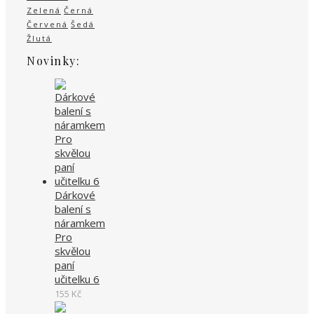
Zelená
Černá
Červená
Šedá
Žlutá
Novinky:
Dárkové
balení s
náramkem
Pro
skvělou
paní
učitelku 6
155
Kč