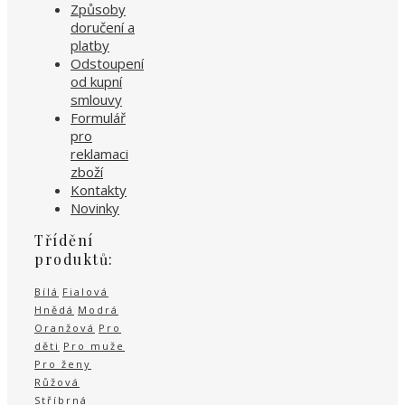
Způsoby
doručení a
platby
Odstoupení
od kupní
smlouvy
Formulář
pro
reklamaci
zboží
Kontakty
Novinky
Třídění
produktů:
Bílá
Fialová
Hnědá
Modrá
Oranžová
Pro
děti
Pro muže
Pro ženy
Růžová
Stříbrná