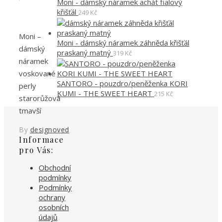
Moni - dámský náramek achát fialový
křišťál
249
Kč
Moni –
Moni - dámský náramek záhněda křišťál
dámský
praskaný matný
319
Kč
náramek
voskované
SANTORO - pouzdro/peněženka KORI
perly
KUMI - THE SWEET HEART
215
Kč
starorůžová
tmavší
By
designoved
Informace
pro Vás:
Obchodní
podmínky
Podmínky
ochrany
osobních
údajů