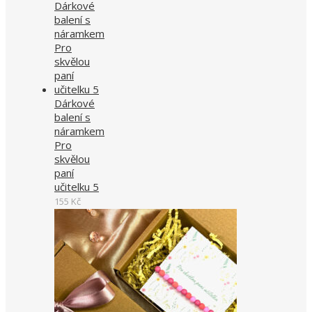
Dárkové
balení s
náramkem
Pro
skvělou
paní
učitelku 5
155
Kč