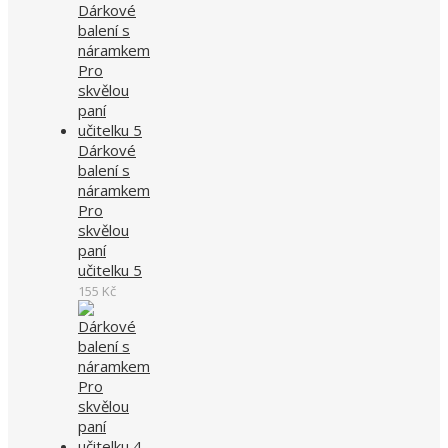
Dárkové
balení s
náramkem
Pro
skvělou
paní
učitelku 5
155
Kč