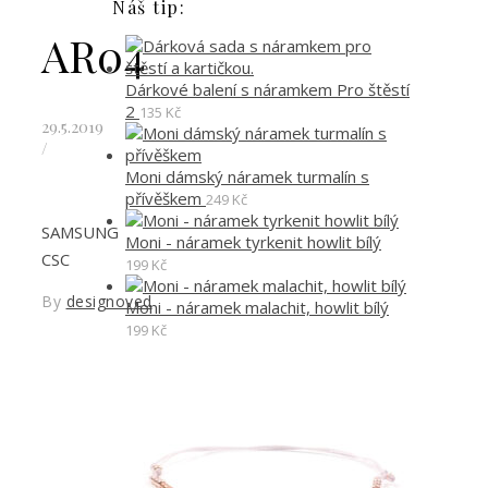
Náš tip:
AR04
Dárkové balení s náramkem Pro štěstí
2
135
Kč
29.5.2019
/
Moni dámský náramek turmalín s
přívěškem
249
Kč
SAMSUNG
Moni - náramek tyrkenit howlit bílý
CSC
199
Kč
By
designoved
Moni - náramek malachit, howlit bílý
199
Kč