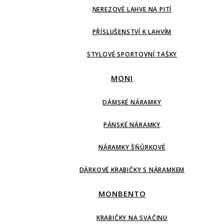
NEREZOVÉ LAHVE NA PITÍ
PŘÍSLUŠENSTVÍ K LAHVÍM
STYLOVÉ SPORTOVNÍ TAŠKY
MONI
DÁMSKÉ NÁRAMKY
PÁNSKÉ NÁRAMKY
NÁRAMKY ŠŇŮRKOVÉ
DÁRKOVÉ KRABIČKY S NÁRAMKEM
MONBENTO
KRABIČKY NA SVAČINU