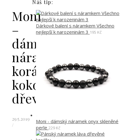
Náš tip:
Moni
–
Dárkové balení s náramkem Všechno
nejlepší k narozeninám 3
195
Kč
dámský
náramek
korál
kokosové
dřevo
29.5.2019
Moni - dámský náramek onyx skleněné
/
perle
229
Kč