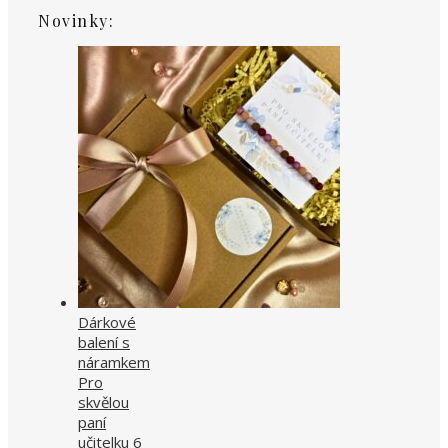
Novinky:
Dárkové
balení s
náramkem
Pro
skvělou
paní
učitelku 6