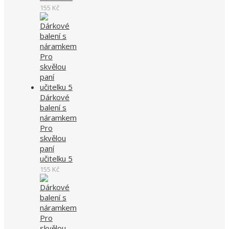
155
Kč
Dárkové
balení s
náramkem
Pro
skvělou
paní
učitelku 5
155
Kč