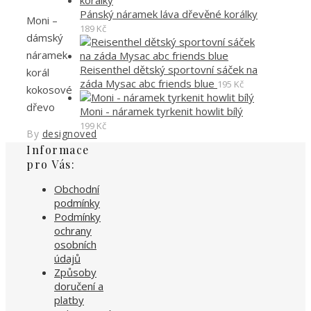
Pánský náramek láva dřevěné korálky
Moni –
189
Kč
dámský
náramek
Reisenthel dětský sportovní sáček na
korál
záda Mysac abc friends blue
195
Kč
kokosové
dřevo
Moni - náramek tyrkenit howlit bílý
199
Kč
By
designoved
Informace
pro Vás:
Obchodní
podmínky
Podmínky
ochrany
osobních
údajů
Způsoby
doručení a
platby