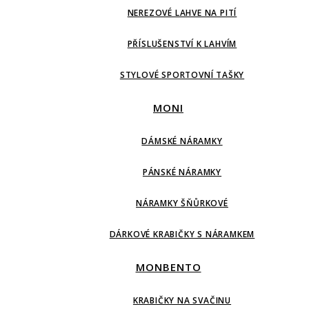
NEREZOVÉ LAHVE NA PITÍ
PŘÍSLUŠENSTVÍ K LAHVÍM
STYLOVÉ SPORTOVNÍ TAŠKY
MONI
DÁMSKÉ NÁRAMKY
PÁNSKÉ NÁRAMKY
NÁRAMKY ŠŇŮRKOVÉ
DÁRKOVÉ KRABIČKY S NÁRAMKEM
MONBENTO
KRABIČKY NA SVAČINU