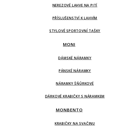
NEREZOVÉ LAHVE NA PITÍ
PŘÍSLUŠENSTVÍ K LAHVÍM
STYLOVÉ SPORTOVNÍ TAŠKY
MONI
DÁMSKÉ NÁRAMKY
PÁNSKÉ NÁRAMKY
NÁRAMKY ŠŇŮRKOVÉ
DÁRKOVÉ KRABIČKY S NÁRAMKEM
MONBENTO
KRABIČKY NA SVAČINU