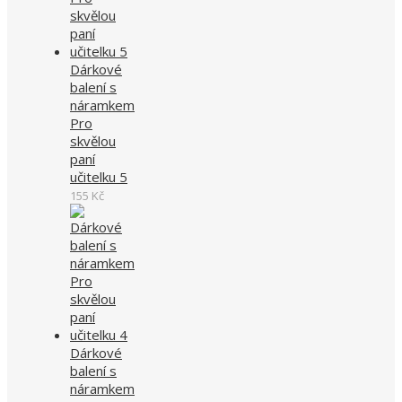
Dárkové
balení s
náramkem
Pro
skvělou
paní
učitelku 5
155
Kč
Dárkové
balení s
náramkem