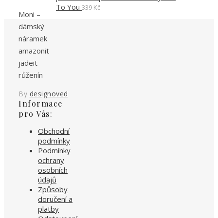
To You
339
Kč
Moni –
dámský
náramek
amazonit
jadeit
růženín
By
designoved
Informace
pro Vás:
Obchodní
podmínky
Podmínky
ochrany
osobních
údajů
Způsoby
doručení a
platby