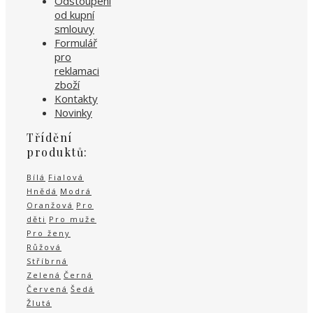
Odstoupení
od kupní
smlouvy
Formulář
pro
reklamaci
zboží
Kontakty
Novinky
Třídění
produktů:
Bílá
Fialová
Hnědá
Modrá
Oranžová
Pro
děti
Pro muže
Pro ženy
Růžová
Stříbrná
Zelená
Černá
Červená
Šedá
Žlutá