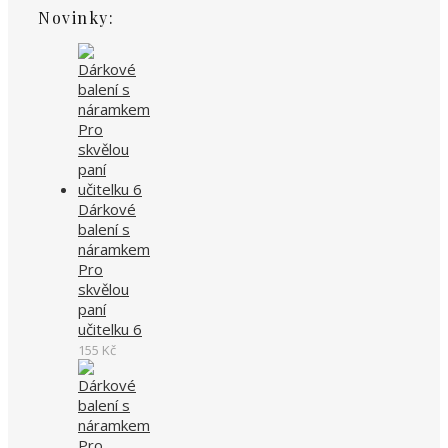
Novinky:
Dárkové
balení s
náramkem
Pro
skvělou
paní
učitelku 6
155
Kč