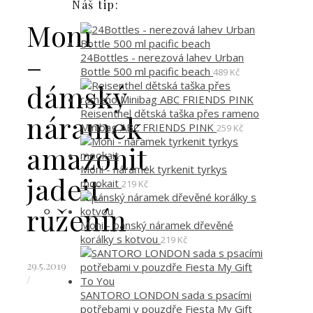
Náš tip:
Moni
–
24Bottles - nerezová lahev Urban
Bottle 500 ml pacific beach
489
Kč
dámský
Reisenthel dětská taška přes rameno
náramek
Minibag ABC FRIENDS PINK
259
Kč
amazonit
Moni - náramek tyrkenit tyrkys
jadeit
mookait
219
Kč
růženín
Moni - pánský náramek dřevěné
korálky s kotvou
219
Kč
29.5.2019
/
SANTORO LONDON sada s psacími
potřebami v pouzdře Fiesta My Gift