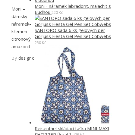
Moni - náramek labradorit, malachit s
Moni –
Budhou
220
Kč
dámský
náramek
SANTORO sada 6 ks gelových per
křemen
Gorjuss Fiesta Gel Pen Set Cobwebs
citronový
250
Kč
amazonit
By
designoved
Reisenthel skládací taška MINI MAXI
SHOPPER floral 1
175
Kč