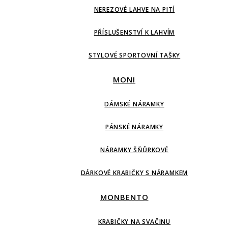
NEREZOVÉ LAHVE NA PITÍ
PŘÍSLUŠENSTVÍ K LAHVÍM
STYLOVÉ SPORTOVNÍ TAŠKY
MONI
DÁMSKÉ NÁRAMKY
PÁNSKÉ NÁRAMKY
NÁRAMKY ŠŇŮRKOVÉ
DÁRKOVÉ KRABIČKY S NÁRAMKEM
MONBENTO
KRABIČKY NA SVAČINU